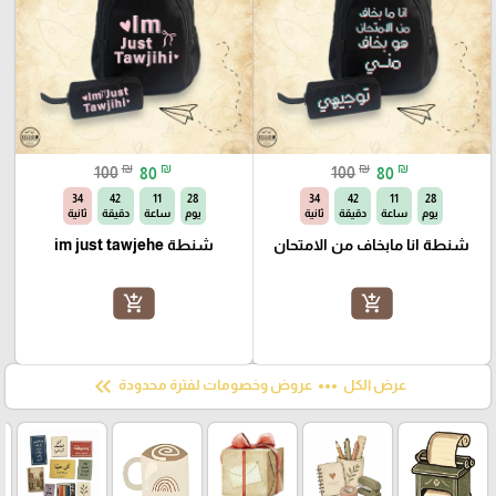
₪
₪
₪
₪
100
80
100
80
33
42
11
28
33
42
11
28
يوم
ساعة
دقيقة
ثانية
يوم
ساعة
دقيقة
ثانية
شنطة انا مابخاف من الامتحان
شنطة im just tawjehe
add_shopping_cart
add_shopping_cart
keyboard_double_arrow_left
more_horiz
عرض الكل
عروض وخصومات لفترة محدودة