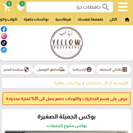
0
0
search
shopping_cart
favorite
home
الكل
صممها بنفسك
قرطاسية
بوكسات جاهزة
اكواب وكو
security
commute
emoji_emotions
ballot
طلباتي السابقة
آراء زبائننا
مناطق التوصيل
سياسة المتجر
الرئيسية
كل المنتجات
بوكسات جاهزة
عرض على قسم الجداريات واللوحات خصم يصل الى 25% لفترة محدودة
بوكس الجميلة الصغيرة
بوكس متنوع للجميلات