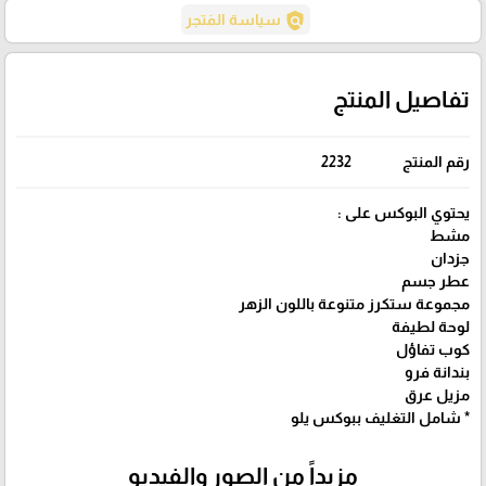
policy
سياسة المَتجر
تفاصيل المنتج
رقم المنتج
2232
يحتوي البوكس على :
مشط
جزدان
عطر جسم
مجموعة ستكرز متنوعة باللون الزهر
لوحة لطيفة
كوب تفاؤل
بندانة فرو
مزيل عرق
* شامل التغليف ببوكس يلو
مزيداً من الصور والفيديو