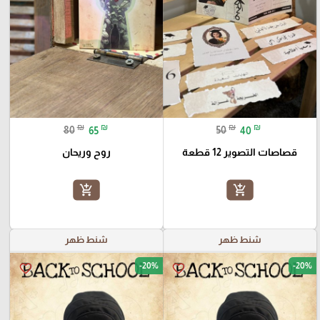
₪
₪
₪
₪
80
65
50
40
قصاصات التصوير 12 قطعة
روح وريحان
add_shopping_cart
add_shopping_cart
شنط ظهر
شنط ظهر
-20%
-20%
favorite_border
favorite_border