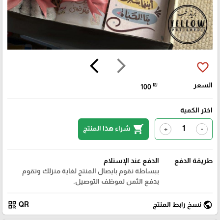
arrow_back_ios
arrow_forward_ios
favorite_border
السعر
₪
100
اختر الكمية
shopping_cart
شراء هذا المنتج
+
-
طريقة الدفع
الدفع عند الإستلام
ببساطة نقوم بايصال المنتج لغاية منزلك وتقوم
بدفع الثمن لموظف التوصيل.
qr_code
public
نسخ رابط المنتج
QR