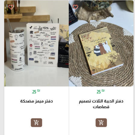
favorite_border
favorite_border
₪
₪
25
25
دفتر الدببة الثلاث تصميم
دفتر ميمز مضحكة
قصاصات
add_shopping_cart
add_shopping_cart