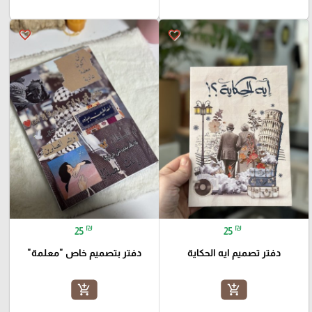
favorite_border
favorite_border
₪
₪
25
25
دفتر تصميم ايه الحكاية
دفتر بتصميم خاص "معلمة"
add_shopping_cart
add_shopping_cart