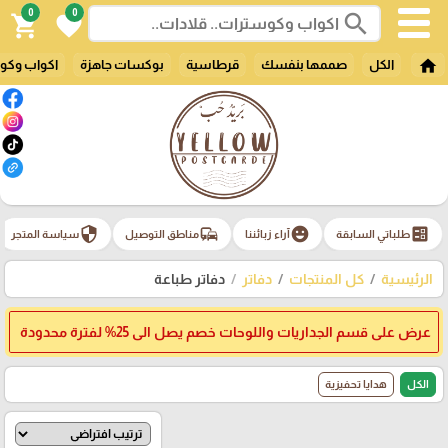
0
0
search
shopping_cart
favorite
home
الكل
صممها بنفسك
قرطاسية
بوكسات جاهزة
اكواب وكو
security
commute
emoji_emotions
ballot
طلباتي السابقة
آراء زبائننا
مناطق التوصيل
سياسة المتجر
الرئيسية
كل المنتجات
دفاتر
دفاتر طباعة
عرض على قسم الجداريات واللوحات خصم يصل الى 25% لفترة محدودة
الكل
هدايا تحفيزية