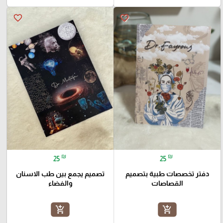
favorite_border
favorite_border
₪
₪
25
25
دفتر تخصصات طبية بتصميم
تصميم يجمع بين طب الاسنان
القصاصات
والفضاء
add_shopping_cart
add_shopping_cart