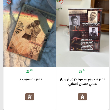
favorite_border
favorite_border
₪
₪
25
25
دفتر تصميم محمود درويش نزار
دفتر بتصميم حب
قباني غسان كنفاني
add_shopping_cart
add_shopping_cart