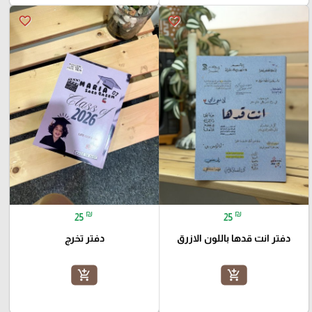
favorite_border
favorite_border
₪
₪
25
25
دفتر انت قدها باللون الازرق
دفتر تخرج
add_shopping_cart
add_shopping_cart