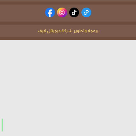
برمجة وتطوير شركة ديجيتال لايف