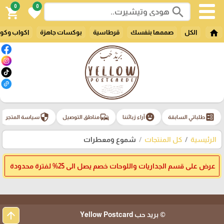
0
0
search
shopping_cart
favorite
home
الكل
صممها بنفسك
قرطاسية
بوكسات جاهزة
اكواب وكو
security
commute
emoji_emotions
ballot
طلباتي السابقة
آراء زبائننا
مناطق التوصيل
سياسة المتجر
الرئيسية
كل المنتجات
شموع ومعطرات
عرض على قسم الجداريات واللوحات خصم يصل الى 25% لفترة محدودة
arrow_upward
© بريد حب Yellow Postcard