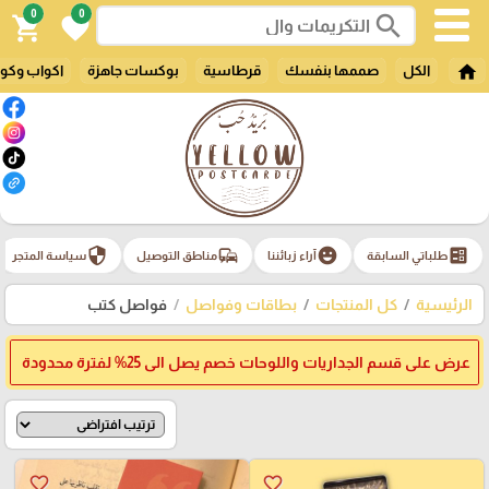
0
0
search
shopping_cart
favorite
home
الكل
صممها بنفسك
قرطاسية
بوكسات جاهزة
اكواب وكو
security
commute
emoji_emotions
ballot
طلباتي السابقة
آراء زبائننا
مناطق التوصيل
سياسة المتجر
الرئيسية
كل المنتجات
بطاقات وفواصل
فواصل كتب
عرض على قسم الجداريات واللوحات خصم يصل الى 25% لفترة محدودة
favorite_border
favorite_border