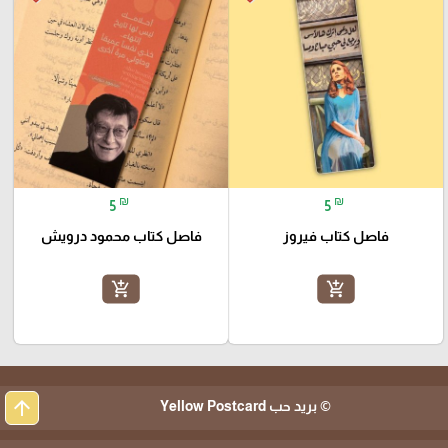
₪
₪
5
5
فاصل كتاب فيروز
فاصل كتاب محمود درويش
add_shopping_cart
add_shopping_cart
arrow_upward
© بريد حب Yellow Postcard