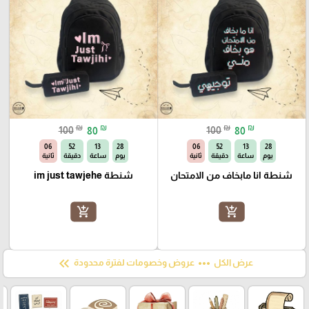
₪
₪
₪
₪
100
80
100
80
05
52
13
28
05
52
13
28
يوم
ساعة
دقيقة
ثانية
يوم
ساعة
دقيقة
ثانية
شنطة انا مابخاف من الامتحان
شنطة im just tawjehe
add_shopping_cart
add_shopping_cart
keyboard_double_arrow_left
more_horiz
عرض الكل
عروض وخصومات لفترة محدودة