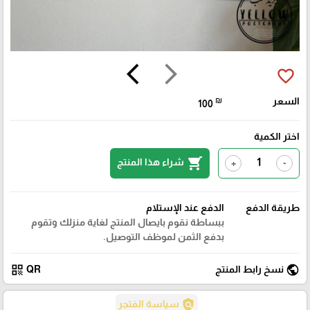
arrow_back_ios
arrow_forward_ios
favorite_border
السعر
₪
100
اختر الكمية
shopping_cart
شراء هذا المنتج
+
-
طريقة الدفع
الدفع عند الإستلام
ببساطة نقوم بايصال المنتج لغاية منزلك وتقوم
بدفع الثمن لموظف التوصيل.
qr_code
public
نسخ رابط المنتج
QR
policy
سياسة المَتجر