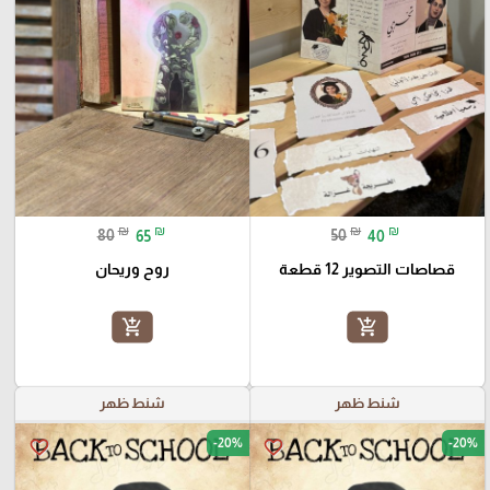
₪
₪
₪
₪
80
65
50
40
قصاصات التصوير 12 قطعة
روح وريحان
add_shopping_cart
add_shopping_cart
شنط ظهر
شنط ظهر
-20%
-20%
favorite_border
favorite_border