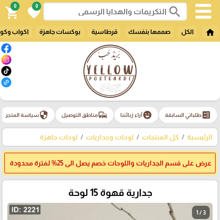
0
0
search
shopping_cart
favorite
home
الكل
صممها بنفسك
قرطاسية
بوكسات جاهزة
اكواب وكو
security
commute
emoji_emotions
ballot
طلباتي السابقة
آراء زبائننا
مناطق التوصيل
سياسة المتجر
الرئيسية
كل المنتجات
لوحات وجداريات
لوحات جاهزة
عرض على قسم الجداريات واللوحات خصم يصل الى 25% لفترة محدودة
جدارية قهوة 15 لوحة
1 / 3