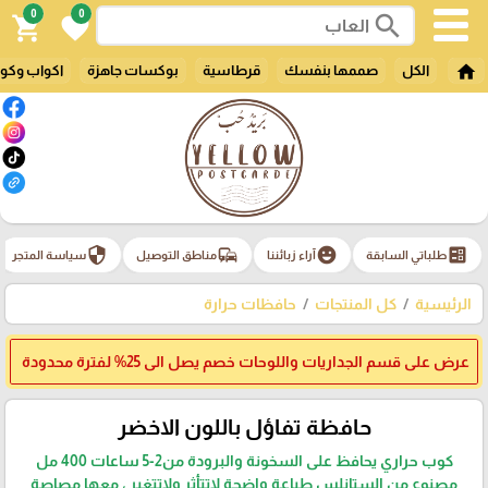
0
0
search
shopping_cart
favorite
home
الكل
صممها بنفسك
قرطاسية
بوكسات جاهزة
اكواب وكو
security
commute
emoji_emotions
ballot
طلباتي السابقة
آراء زبائننا
مناطق التوصيل
سياسة المتجر
الرئيسية
كل المنتجات
حافظات حرارة
عرض على قسم الجداريات واللوحات خصم يصل الى 25% لفترة محدودة
حافظة تفاؤل باللون الاخضر
كوب حراري يحافظ على السخونة والبرودة من2-5 ساعات 400 مل
مصنوع من الستانلس طباعة واضحة لاتتأثر ولاتتغير ، معها مصاصة