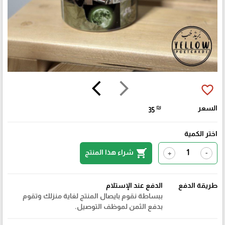
arrow_back_ios
arrow_forward_ios
favorite_border
السعر
₪
35
اختر الكمية
shopping_cart
شراء هذا المنتج
+
-
طريقة الدفع
الدفع عند الإستلام
ببساطة نقوم بايصال المنتج لغاية منزلك وتقوم
بدفع الثمن لموظف التوصيل.