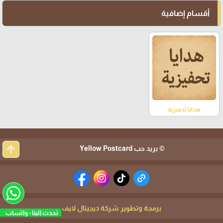
أقسام إضافية
هدايا تحفيزية
arrow_upward
© بريد حب Yellow Postcard
برمجة وتطوير شركة ديجيتال لايف
تحدث الينا - واتساب