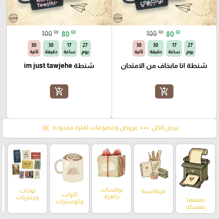
₪
₪
₪
₪
100
80
100
80
28
30
17
27
28
30
17
27
يوم
ساعة
دقيقة
ثانية
يوم
ساعة
دقيقة
ثانية
شنطة انا مابخاف من الامتحان
شنطة im just tawjehe
add_shopping_cart
add_shopping_cart
keyboard_double_arrow_left
more_horiz
عرض الكل
عروض وخصومات لفترة محدودة
بوكسات
لوحات
قرطاسية
اكواب
جاهزة
وجداريات
صممها
وكوسترات
بنفسك