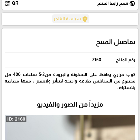
qr_code
public
نسخ رابط المنتج
QR
policy
سياسة المَتجر
تفاصيل المنتج
رقم المنتج
2160
كوب حراري يحافظ على السخونة والبرودة من2-5 ساعات 400 مل
مصنوع من الستانلس طباعة واضحة لاتتأثر ولاتتغير ، معها مصاصة
بلاستيك .
مزيداً من الصور والفيديو