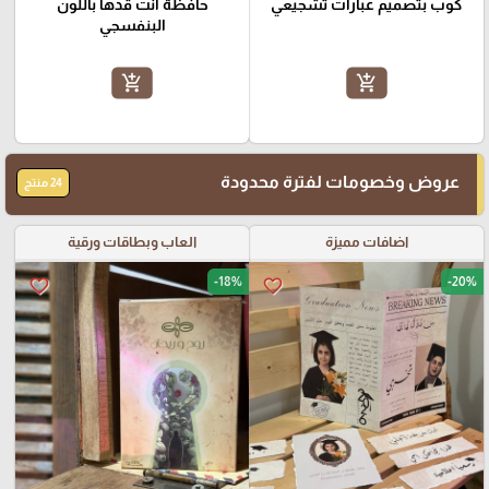
كوب بتصميم عبارات تشجيعي
حافظة انت قدها باللون
البنفسجي
add_shopping_cart
add_shopping_cart
عروض وخصومات لفترة محدودة
24 منتج
اضافات مميزة
العاب وبطاقات ورقية
-18%
-20%
favorite_border
favorite_border