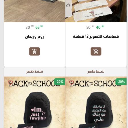
₪
₪
₪
₪
80
65
50
40
قصاصات التصوير 12 قطعة
روح وريحان
add_shopping_cart
add_shopping_cart
شنط ظهر
شنط ظهر
-20%
-20%
favorite_border
favorite_border