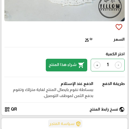
favorite_border
السعر
₪
25
اختر الكمية
shopping_cart
شراء هذا المنتج
+
-
طريقة الدفع
الدفع عند الإستلام
ببساطة نقوم بايصال المنتج لغاية منزلك وتقوم
بدفع الثمن لموظف التوصيل.
qr_code
public
نسخ رابط المنتج
QR
policy
سياسة المَتجر