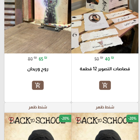
₪
₪
₪
₪
80
65
50
40
قصاصات التصوير 12 قطعة
روح وريحان
add_shopping_cart
add_shopping_cart
شنط ظهر
شنط ظهر
-20%
-20%
favorite_border
favorite_border