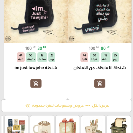
₪
₪
₪
₪
100
80
100
80
44
50
12
25
44
50
12
25
يوم
ساعة
دقيقة
ثانية
يوم
ساعة
دقيقة
ثانية
شنطة انا مابخاف من الامتحان
شنطة im just tawjehe
add_shopping_cart
add_shopping_cart
keyboard_double_arrow_left
more_horiz
عرض الكل
عروض وخصومات لفترة محدودة