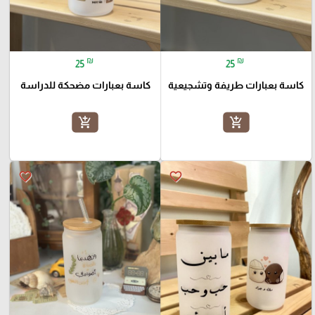
₪
₪
25
25
كاسة بعبارات طريفة وتشجيعية
كاسة بعبارات مضحكة للدراسة
add_shopping_cart
add_shopping_cart
favorite_border
favorite_border