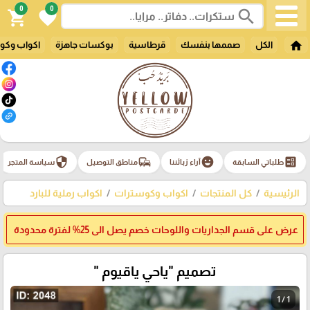
0
0
search
shopping_cart
favorite
home
الكل
صممها بنفسك
قرطاسية
بوكسات جاهزة
اكواب وكو
security
commute
emoji_emotions
ballot
طلباتي السابقة
آراء زبائننا
مناطق التوصيل
سياسة المتجر
الرئيسية
كل المنتجات
اكواب وكوسترات
اكواب رملية للبارد
عرض على قسم الجداريات واللوحات خصم يصل الى 25% لفترة محدودة
تصميم "ياحي ياقيوم "
1 / 1