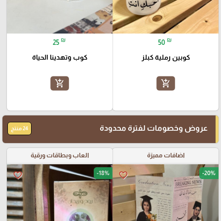
₪
₪
25
50
كوبين رملية كبلز
كوب وتهدينا الحياة
add_shopping_cart
add_shopping_cart
عروض وخصومات لفترة محدودة
24 منتج
اضافات مميزة
العاب وبطاقات ورقية
-18%
-20%
favorite_border
favorite_border