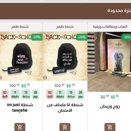
رة محدودة
العاب وبطاقات ورقية
شنط ظهر
شنط ظهر
-20%
-20%
-18%
favorite_border
favorite_border
favorite_border
₪
₪
₪
₪
100
80
100
80
01
11
13
28
01
11
13
28
₪
₪
80
65
يوم
ساعة
دقيقة
ثانية
يوم
ساعة
دقيقة
ثانية
شنطة انا مابخاف من
شنطة im just
روح وريحان
الامتحان
tawjehe
add_shopping_cart
add_shopping_cart
add_shopping_cart