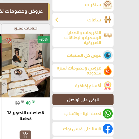
ستكرات
عروض وخصومات لفت
chevron_left
ساعات
اضافات مميزة
التكريمات والهدايا
الرسمية والبطاقات
-20%
favorite_border
التعريفية
عرض كل المنتجات
عروض وخصومات لفترة
محدودة
أقسام إضافية
لنبقى على تواصل
₪
₪
50
40
قصاصات التصوير 12
تحدث الينا - واتساب
قطعة
تابعنا على فيس بوك
add_shopping_cart