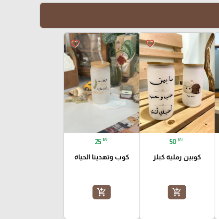
favorite_border
favorite_border
₪
₪
25
50
كوبين رملية كبلز
كوب وتهدينا الحياة
add_shopping_cart
add_shopping_cart