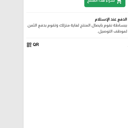
shopping_cart
شراء هذا المنتج
الدفع عند الإستلام
ببساطة نقوم بايصال المنتج لغاية منزلك وتقوم بدفع الثمن
لموظف التوصيل.
qr_code
QR