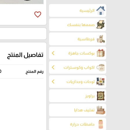
الرئيسية
favorite_border
صممها بنفسك
قرطاسية
chevron_left
بوكسات جاهزة
تفاصيل المنتج
chevron_left
اكواب وكوسترات
رقم المنتج
0
chevron_left
لوحات وجداريات
براويز
تغليف هدايا
حافظات حرارة