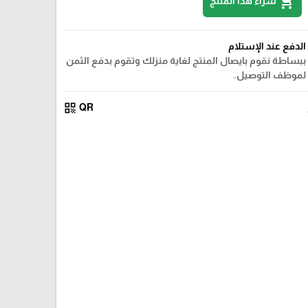
shopping_cart
شراء هذا المنتج
الدفع عند الإستلام
ببساطة نقوم بايصال المنتج لغاية منزلك وتقوم بدفع الثمن
لموظف التوصيل.
qr_code
QR