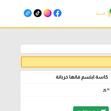
shoppin
السلة
كاسة ابتسم فانها خربانة
₪
25