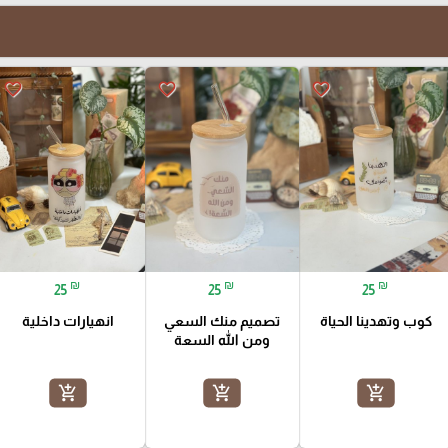
favorite_border
favorite_border
favorite_border
₪
₪
₪
25
25
25
كوب وتهدينا الحياة
تصميم منك السعي
انهيارات داخلية
ومن الله السعة
add_shopping_cart
add_shopping_cart
add_shopping_cart