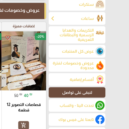
ستكرات
عروض وخصومات لفت
chevron_left
ساعات
اضافات مميزة
التكريمات والهدايا
الرسمية والبطاقات
-20%
favorite_border
التعريفية
عرض كل المنتجات
عروض وخصومات لفترة
محدودة
أقسام إضافية
لنبقى على تواصل
₪
₪
50
40
قصاصات التصوير 12
تحدث الينا - واتساب
قطعة
تابعنا على فيس بوك
add_shopping_cart