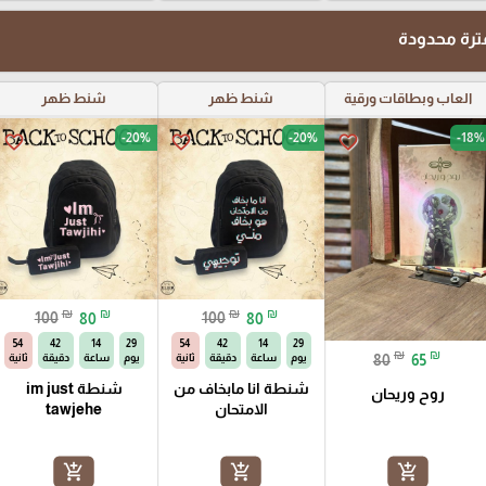
رة محدودة
العاب وبطاقات ورقية
شنط ظهر
شنط ظهر
-20%
-20%
-18%
favorite_border
favorite_border
favorite_border
₪
₪
₪
₪
100
80
100
80
53
42
14
29
53
42
14
29
₪
₪
80
65
يوم
ساعة
دقيقة
ثانية
يوم
ساعة
دقيقة
ثانية
شنطة انا مابخاف من
شنطة im just
روح وريحان
الامتحان
tawjehe
add_shopping_cart
add_shopping_cart
add_shopping_cart