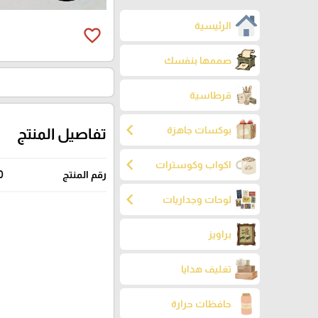
الرئيسية
favorite_border
صممها بنفسك
قرطاسية
chevron_left
بوكسات جاهزة
تفاصيل المنتج
chevron_left
اكواب وكوسترات
رقم المنتج
0
chevron_left
لوحات وجداريات
براويز
تغليف هدايا
حافظات حرارة