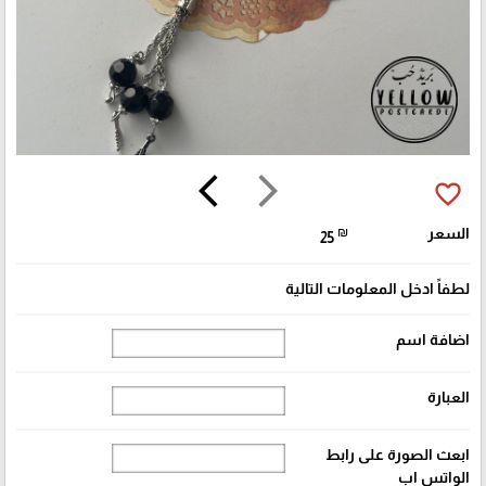
arrow_back_ios
arrow_forward_ios
favorite_border
السعر
₪
25
لطفاً ادخل المعلومات التالية
اضافة اسم
العبارة
ابعث الصورة على رابط
الواتس اب