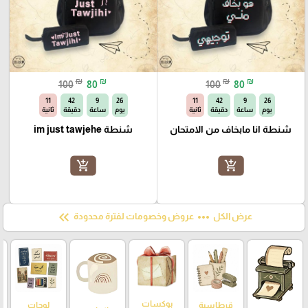
₪
₪
₪
₪
100
80
100
80
09
42
9
26
09
42
9
26
يوم
ساعة
دقيقة
ثانية
يوم
ساعة
دقيقة
ثانية
شنطة انا مابخاف من الامتحان
شنطة im just tawjehe
add_shopping_cart
add_shopping_cart
keyboard_double_arrow_left
more_horiz
عرض الكل
عروض وخصومات لفترة محدودة
بوكسات
لوحات
قرطاسية