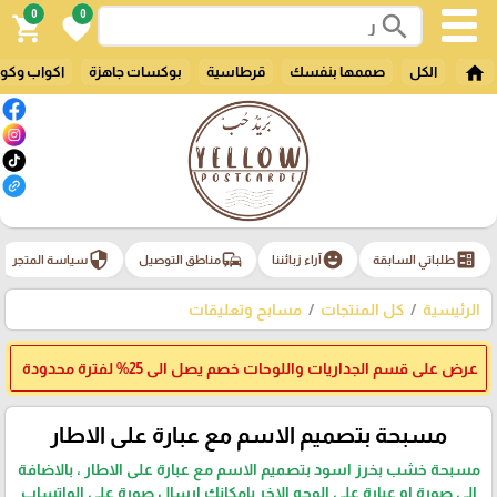
0
0
search
shopping_cart
favorite
home
الكل
صممها بنفسك
قرطاسية
بوكسات جاهزة
اكواب وكو
security
commute
emoji_emotions
ballot
طلباتي السابقة
آراء زبائننا
مناطق التوصيل
سياسة المتجر
الرئيسية
كل المنتجات
مسابح وتعليقات
عرض على قسم الجداريات واللوحات خصم يصل الى 25% لفترة محدودة
مسبحة بتصميم الاسم مع عبارة على الاطار
مسبحة خشب بخرز اسود بتصميم الاسم مع عبارة على الاطار ، بالاضافة
الى صورة او عبارة على الوجه الاخر بامكانك ارسال صورة على الواتساب