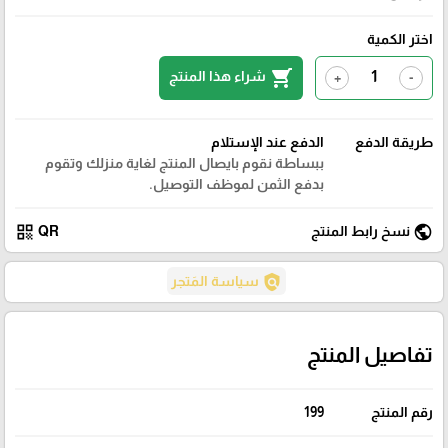
اختر الكمية
shopping_cart
شراء هذا المنتج
+
-
طريقة الدفع
الدفع عند الإستلام
ببساطة نقوم بايصال المنتج لغاية منزلك وتقوم
بدفع الثمن لموظف التوصيل.
qr_code
public
نسخ رابط المنتج
QR
policy
سياسة المَتجر
تفاصيل المنتج
رقم المنتج
199