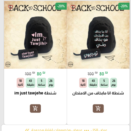
-20%
-20%
favorite_border
favorite_border
₪
₪
₪
₪
100
80
100
80
17
43
5
26
17
43
5
26
يوم
ساعة
دقيقة
ثانية
يوم
ساعة
دقيقة
ثانية
شنطة انا مابخاف من الامتحان
شنطة im just tawjehe
add_shopping_cart
add_shopping_cart
keyboard_double_arrow_left
more_horiz
عرض الكل
عروض وخصومات لفترة محدودة