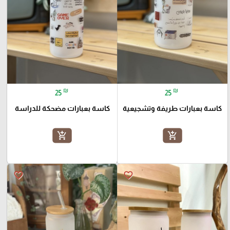
₪
₪
25
25
كاسة بعبارات طريفة وتشجيعية
كاسة بعبارات مضحكة للدراسة
add_shopping_cart
add_shopping_cart
favorite_border
favorite_border