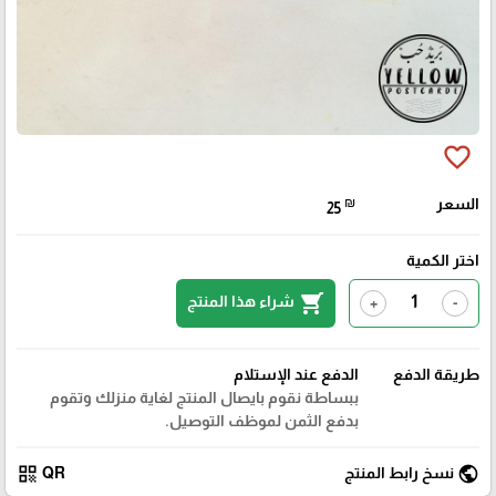
favorite_border
السعر
₪
25
اختر الكمية
shopping_cart
شراء هذا المنتج
+
-
طريقة الدفع
الدفع عند الإستلام
ببساطة نقوم بايصال المنتج لغاية منزلك وتقوم
بدفع الثمن لموظف التوصيل.
qr_code
public
نسخ رابط المنتج
QR