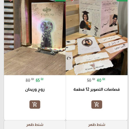
₪
₪
₪
₪
80
65
50
40
قصاصات التصوير 12 قطعة
روح وريحان
add_shopping_cart
add_shopping_cart
شنط ظهر
شنط ظهر