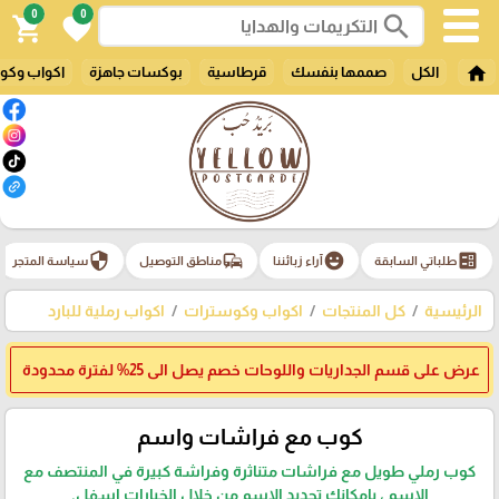
0
0
search
shopping_cart
favorite
home
الكل
صممها بنفسك
قرطاسية
بوكسات جاهزة
اكواب وكو
security
commute
emoji_emotions
ballot
طلباتي السابقة
آراء زبائننا
مناطق التوصيل
سياسة المتجر
الرئيسية
كل المنتجات
اكواب وكوسترات
اكواب رملية للبارد
عرض على قسم الجداريات واللوحات خصم يصل الى 25% لفترة محدودة
كوب مع فراشات واسم
كوب رملي طويل مع فراشات متناثرة وفراشة كبيرة في المنتصف مع
الاسم ، بامكانك تحديد الاسم من خلال الخيارات اسفل.