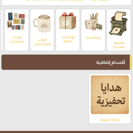
بوكسات
لوحات
قرطاسية
اكواب
جاهزة
وجداريات
صممها
وكوسترات
بنفسك
أقسام إضافية
هدايا تحفيزية