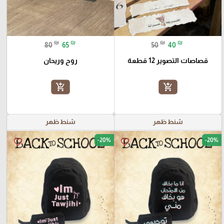
₪
₪
₪
₪
80
65
50
40
قصاصات التصوير 12 قطعة
روح وريحان
add_shopping_cart
add_shopping_cart
شنط ظهر
شنط ظهر
-20%
-20%
favorite_border
favorite_border