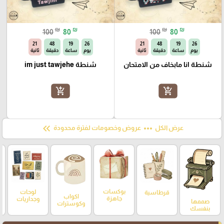
₪
₪
₪
₪
100
80
100
80
20
48
19
26
20
48
19
26
يوم
ساعة
دقيقة
ثانية
يوم
ساعة
دقيقة
ثانية
شنطة انا مابخاف من الامتحان
شنطة im just tawjehe
add_shopping_cart
add_shopping_cart
keyboard_double_arrow_left
more_horiz
عرض الكل
عروض وخصومات لفترة محدودة
بوكسات
لوحات
قرطاسية
اكواب
جاهزة
وجداريات
صممها
وكوسترات
بنفسك