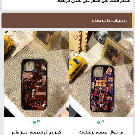
ستكر مثبتة على الكڤر على شكل خريطة.
منتجات ذات صلة
favorite_border
favorite_border
₪
₪
35
35
فر جوال تصميم برشلونة
كفر جوال بتصميم احمر قاتم