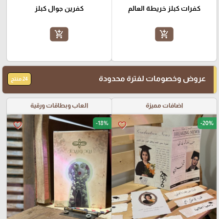
كفرات كبلز خريطة العالم
كفرين جوال كبلز
add_shopping_cart
add_shopping_cart
عروض وخصومات لفترة محدودة
24 منتج
اضافات مميزة
العاب وبطاقات ورقية
-18%
-20%
favorite_border
favorite_border