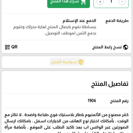
shopping_cart
شراء هذا المنتج
+
-
طريقة الدفع
الدفع عند الإستلام
ببساطة نقوم بايصال المنتج لغاية منزلك وتقوم
بدفع الثمن لموظف التوصيل.
qr_code
public
نسخ رابط المنتج
QR
policy
سياسة المَتجر
تفاصيل المنتج
رقم المنتج
1906
كڤر مصنوع من الألمنيوم باطار بلاستيك قوي طباعة واضحة ، لا تتاثر مع
الوقت ، بأمكانك اختيار نوع الهاتف من الخيارات اسفل ، بامكانك ارسال
الصورتين عبر الواتس اب بعد تاكيد الطلب على الموقع ، بأضافة مرآة