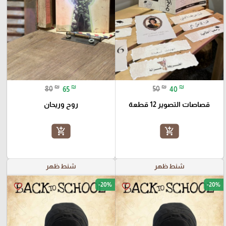
₪
₪
₪
₪
80
65
50
40
قصاصات التصوير 12 قطعة
روح وريحان
add_shopping_cart
add_shopping_cart
شنط ظهر
شنط ظهر
-20%
-20%
favorite_border
favorite_border