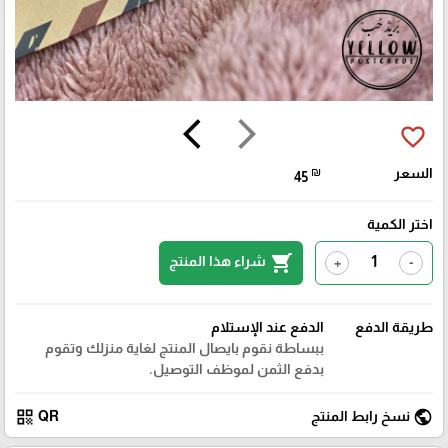
arrow_back_ios
arrow_forward_ios
favorite_border
السعر
₪
45
اختر الكمية
shopping_cart
شراء هذا المنتج
+
-
طريقة الدفع
الدفع عند الإستلام
ببساطة نقوم بايصال المنتج لغاية منزلك وتقوم
بدفع الثمن لموظف التوصيل.
qr_code
public
نسخ رابط المنتج
QR