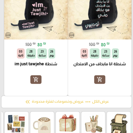
₪
₪
₪
₪
100
80
100
80
01
28
23
26
01
28
23
26
يوم
ساعة
دقيقة
ثانية
يوم
ساعة
دقيقة
ثانية
شنطة انا مابخاف من الامتحان
شنطة im just tawjehe
add_shopping_cart
add_shopping_cart
keyboard_double_arrow_left
more_horiz
عرض الكل
عروض وخصومات لفترة محدودة