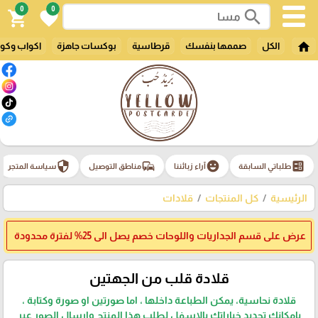
0
0
search
shopping_cart
favorite
home
الكل
صممها بنفسك
قرطاسية
بوكسات جاهزة
اكواب وكو
security
commute
emoji_emotions
ballot
طلباتي السابقة
آراء زبائننا
مناطق التوصيل
سياسة المتجر
الرئيسية
كل المنتجات
قلادات
عرض على قسم الجداريات واللوحات خصم يصل الى 25% لفترة محدودة
قلادة قلب من الجهتين
قلادة نحاسية، يمكن الطباعة داخلها ، اما صورتين او صورة وكتابة ،
بامكانك تحديد خياراتك بالاسفل لطلب هذا المنتج وارسال الصور عبر